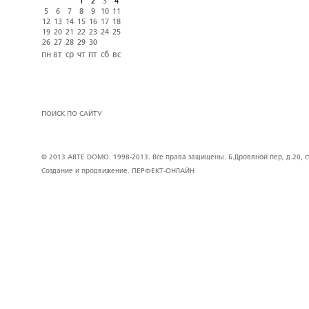
1
2
3
4
5
6
7
8
9
10
11
12
13
14
15
16
17
18
19
20
21
22
23
24
25
26
27
28
29
30
пн
вт
ср
чт
пт
сб
вс
ПОИСК ПО САЙТУ
© 2013 ARTE DOMO. 1998-2013. Все права защищены. Б.Дровяной пер, д.20, стр
Создание и продвижение.
ПЕРФЕКТ-ОНЛАЙН