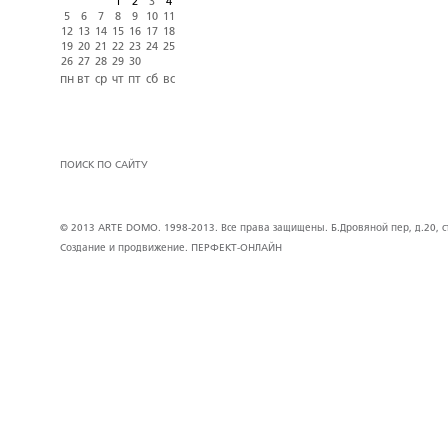
1
2
3
4
5
6
7
8
9
10
11
12
13
14
15
16
17
18
19
20
21
22
23
24
25
26
27
28
29
30
пн
вт
ср
чт
пт
сб
вс
ПОИСК ПО САЙТУ
© 2013 ARTE DOMO. 1998-2013. Все права защищены. Б.Дровяной пер, д.20, стр
Создание и продвижение.
ПЕРФЕКТ-ОНЛАЙН