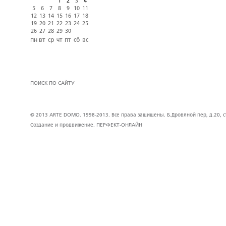
1
2
3
4
5
6
7
8
9
10
11
12
13
14
15
16
17
18
19
20
21
22
23
24
25
26
27
28
29
30
пн
вт
ср
чт
пт
сб
вс
ПОИСК ПО САЙТУ
© 2013 ARTE DOMO. 1998-2013. Все права защищены. Б.Дровяной пер, д.20, стр
Создание и продвижение.
ПЕРФЕКТ-ОНЛАЙН