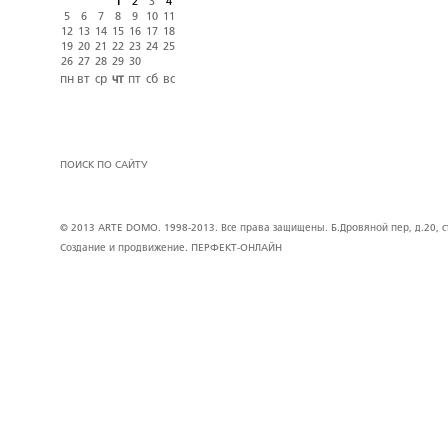
1
2
3
4
5
6
7
8
9
10
11
12
13
14
15
16
17
18
19
20
21
22
23
24
25
26
27
28
29
30
пн
вт
ср
чт
пт
сб
вс
ПОИСК ПО САЙТУ
© 2013 ARTE DOMO. 1998-2013. Все права защищены. Б.Дровяной пер, д.20, стр
Создание и продвижение.
ПЕРФЕКТ-ОНЛАЙН