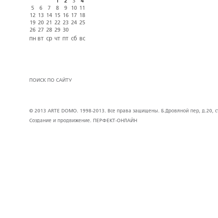
1
2
3
4
5
6
7
8
9
10
11
12
13
14
15
16
17
18
19
20
21
22
23
24
25
26
27
28
29
30
пн
вт
ср
чт
пт
сб
вс
ПОИСК ПО САЙТУ
© 2013 ARTE DOMO. 1998-2013. Все права защищены. Б.Дровяной пер, д.20, стр
Создание и продвижение.
ПЕРФЕКТ-ОНЛАЙН