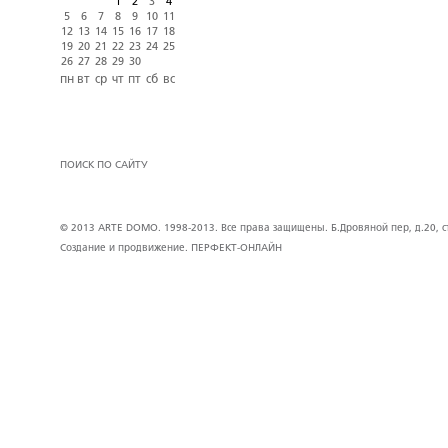
1
2
3
4
5
6
7
8
9
10
11
12
13
14
15
16
17
18
19
20
21
22
23
24
25
26
27
28
29
30
пн
вт
ср
чт
пт
сб
вс
ПОИСК ПО САЙТУ
© 2013 ARTE DOMO. 1998-2013. Все права защищены. Б.Дровяной пер, д.20, стр
Создание и продвижение.
ПЕРФЕКТ-ОНЛАЙН