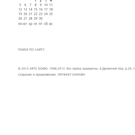
1
2
3
4
5
6
7
8
9
10
11
12
13
14
15
16
17
18
19
20
21
22
23
24
25
26
27
28
29
30
пн
вт
ср
чт
пт
сб
вс
ПОИСК ПО САЙТУ
© 2013 ARTE DOMO. 1998-2013. Все права защищены. Б.Дровяной пер, д.20, стр
Создание и продвижение.
ПЕРФЕКТ-ОНЛАЙН