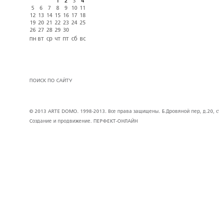
1
2
3
4
5
6
7
8
9
10
11
12
13
14
15
16
17
18
19
20
21
22
23
24
25
26
27
28
29
30
пн
вт
ср
чт
пт
сб
вс
ПОИСК ПО САЙТУ
© 2013 ARTE DOMO. 1998-2013. Все права защищены. Б.Дровяной пер, д.20, стр
Создание и продвижение.
ПЕРФЕКТ-ОНЛАЙН