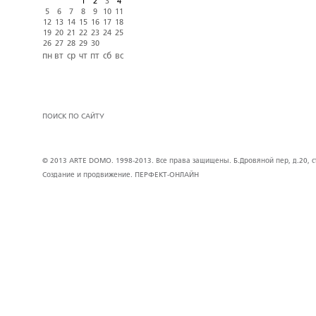
1
2
3
4
5
6
7
8
9
10
11
12
13
14
15
16
17
18
19
20
21
22
23
24
25
26
27
28
29
30
пн
вт
ср
чт
пт
сб
вс
ПОИСК ПО САЙТУ
© 2013 ARTE DOMO. 1998-2013. Все права защищены. Б.Дровяной пер, д.20, стр
Создание и продвижение.
ПЕРФЕКТ-ОНЛАЙН