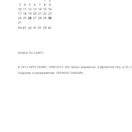
1
2
3
4
5
6
7
8
9
10
11
12
13
14
15
16
17
18
19
20
21
22
23
24
25
26
27
28
29
30
31
пн
вт
ср
чт
пт
сб
вс
ПОИСК ПО САЙТУ
© 2013 ARTE DOMO. 1998-2013. Все права защищены. Б.Дровяной пер, д.20, стр
Создание и продвижение.
ПЕРФЕКТ-ОНЛАЙН