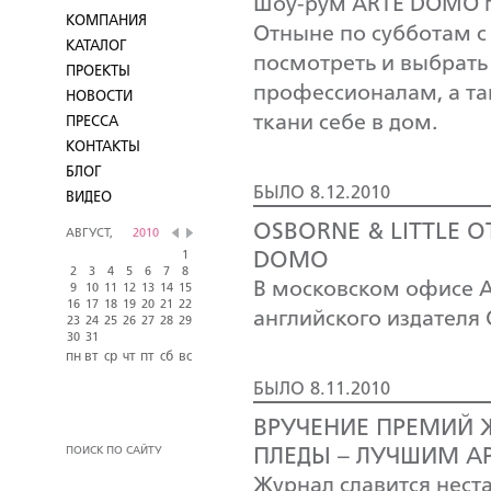
Шоу-рум ARTE DOMO п
КОМПАНИЯ
Отныне по субботам с 
КАТАЛОГ
посмотреть и выбрать
ПРОЕКТЫ
профессионалам, а та
НОВОСТИ
ткани себе в дом.
ПРЕССА
КОНТАКТЫ
БЛОГ
БЫЛО 8.12.2010
ВИДЕО
OSBORNE & LITTLE 
АВГУСТ,
2010
1
DOMO
2
3
4
5
6
7
8
В московском офисе 
9
10
11
12
13
14
15
16
17
18
19
20
21
22
английского издателя
23
24
25
26
27
28
29
30
31
пн
вт
ср
чт
пт
сб
вс
БЫЛО 8.11.2010
ВРУЧЕНИЕ ПРЕМИЙ 
ПОИСК ПО САЙТУ
ПЛЕДЫ – ЛУЧШИМ А
Журнал славится нест