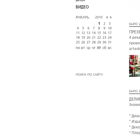
БЛОГ
ВИДЕО
ЯНВАРЬ,
2010
1
2
3
БЫЛО 2
4
5
6
7
8
9
10
ПРЕЗ
11
12
13
14
15
16
17
4 дек
18
19
20
21
22
23
24
25
26
27
28
29
30
31
прове
пн
вт
ср
чт
пт
сб
вс
arted
ПОИСК ПО САЙТУ
БЫЛО 2
ДЕЛИ
Знаме
° Диз
° Изд
° Дек
° Пле