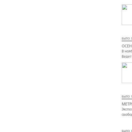
БЫЛО 3
ОСЕН
В ноя
Ведет
БЫЛО 1
МЕТР
Экспо
свобо
БЫЛО 3