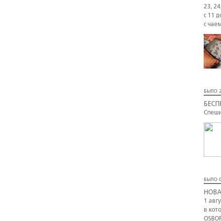
23, 24
с 11 д
с чае
БЫЛО 2
БЕСП
Спеши
БЫЛО 0
НОВА
1 авг
в кот
OSBOR