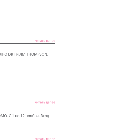
читать далее
UIPO DRT и JIM THOMPSON.
читать далее
O. С 1 по 12 ноября. Вход
читать далее