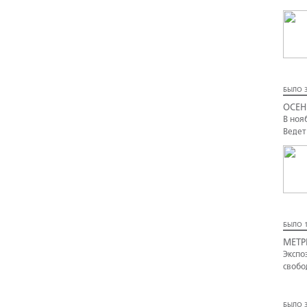
БЫЛО 3
ОСЕН
В ноя
Ведет
БЫЛО 1
МЕТР
Экспо
свобо
БЫЛО 3