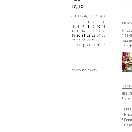
БЛОГ
ВИДЕО
СЕНТЯБРЬ,
2011
1
2
3
4
БЫЛО 2
5
6
7
8
9
10
11
ПРЕЗ
12
13
14
15
16
17
18
4 дек
19
20
21
22
23
24
25
26
27
28
29
30
прове
пн
вт
ср
чт
пт
сб
вс
arted
ПОИСК ПО САЙТУ
БЫЛО 2
ДЕЛИ
Знаме
° Диз
° Изд
° Дек
° Пле