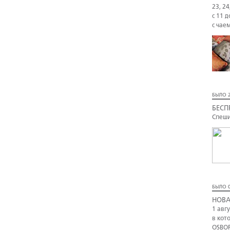
23, 24
с 11 д
с чае
БЫЛО 2
БЕСП
Спеши
БЫЛО 0
НОВА
1 авг
в кот
OSBOR