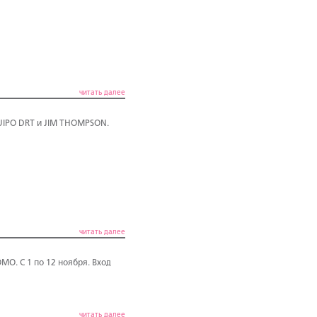
читать далее
UIPO DRT и JIM THOMPSON.
читать далее
O. С 1 по 12 ноября. Вход
читать далее