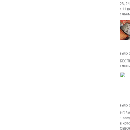
23, 24
с 11 д
с чае
БЫЛО 2
БЕСП
Спеши
БЫЛО 0
НОВА
1 авг
в кот
OSBOR