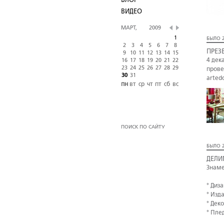
БЛОГ
ВИДЕО
МАРТ,
2009
1
БЫЛО 2
2
3
4
5
6
7
8
ПРЕЗ
9
10
11
12
13
14
15
4 дек
16
17
18
19
20
21
22
23
24
25
26
27
28
29
прове
30
31
arted
пн
вт
ср
чт
пт
сб
вс
ПОИСК ПО САЙТУ
БЫЛО 2
ДЕЛИ
Знаме
° Диз
° Изд
° Дек
° Пле