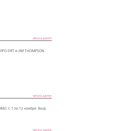
читать далее
UIPO DRT и JIM THOMPSON.
читать далее
O. С 1 по 12 ноября. Вход
читать далее