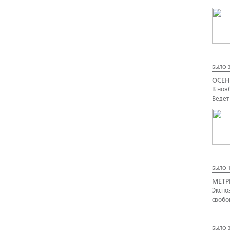
БЫЛО 3
ОСЕН
В ноя
Ведет
БЫЛО 1
МЕТР
Экспо
свобо
БЫЛО 3