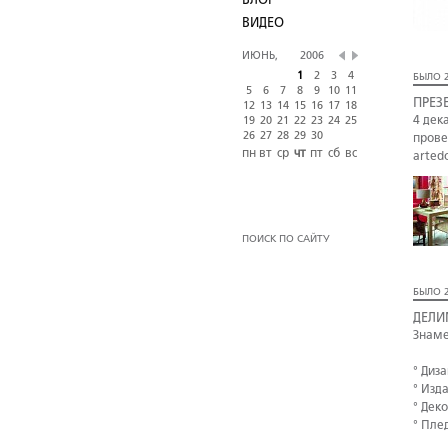
БЛОГ
ВИДЕО
ИЮНЬ,
2006
1
2
3
4
БЫЛО 2
5
6
7
8
9
10
11
ПРЕЗ
12
13
14
15
16
17
18
4 дек
19
20
21
22
23
24
25
26
27
28
29
30
прове
пн
вт
ср
чт
пт
сб
вс
arted
ПОИСК ПО САЙТУ
БЫЛО 2
ДЕЛИ
Знаме
° Диз
° Изд
° Дек
° Пле