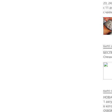
23, 24
с 11 д
с чае
БЫЛО 2
БЕСП
Спеши
БЫЛО 0
НОВА
1 авг
в кот
OSBOR