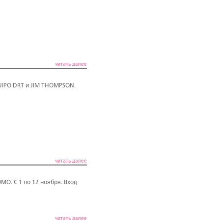
читать далее
UIPO DRT и JIM THOMPSON.
читать далее
O. С 1 по 12 ноября. Вход
читать далее