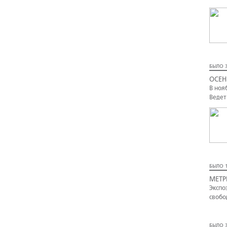
БЫЛО 3
ОСЕН
В ноя
Ведет
БЫЛО 1
МЕТР
Экспо
свобо
БЫЛО 3