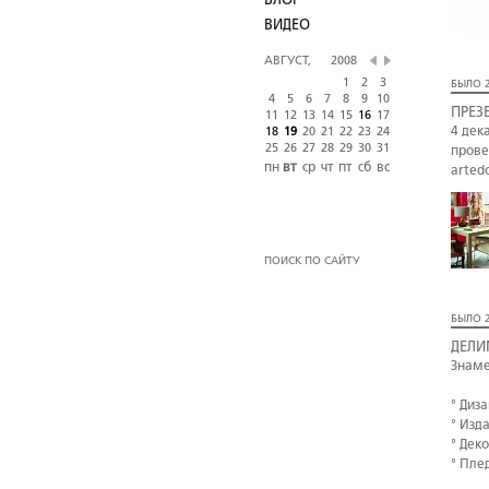
БЛОГ
ВИДЕО
АВГУСТ,
2008
1
2
3
БЫЛО 2
4
5
6
7
8
9
10
ПРЕЗ
11
12
13
14
15
16
17
4 дек
18
19
20
21
22
23
24
25
26
27
28
29
30
31
прове
пн
вт
ср
чт
пт
сб
вс
arted
ПОИСК ПО САЙТУ
БЫЛО 2
ДЕЛИ
Знаме
° Диз
° Изд
° Дек
° Пле