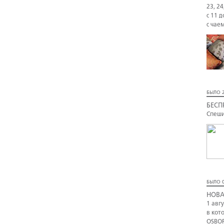
23, 24
с 11 д
с чае
БЫЛО 2
БЕСП
Спеши
БЫЛО 0
НОВА
1 авг
в кот
OSBOR