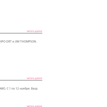
читать далее
UIPO DRT и JIM THOMPSON.
читать далее
O. С 1 по 12 ноября. Вход
читать далее