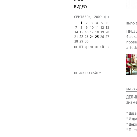
БЛОГ
ВИДЕО
СЕНТЯБРЬ,
2009
1
2
3
4
5
6
БЫЛО 2
7
8
9
10
11
12
13
ПРЕЗ
14
15
16
17
18
19
20
4 дек
21
22
23
24
25
26
27
28
29
30
прове
пн
вт
ср
чт
пт
сб
вс
arted
ПОИСК ПО САЙТУ
БЫЛО 2
ДЕЛИ
Знаме
° Диз
° Изд
° Дек
° Пле