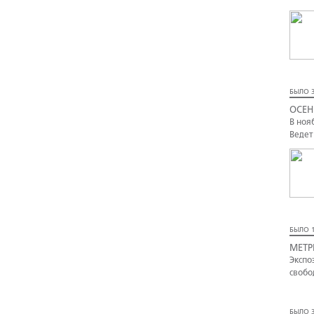
БЫЛО 3
ОСЕН
В ноя
Ведет
БЫЛО 1
МЕТР
Экспо
свобо
БЫЛО 3