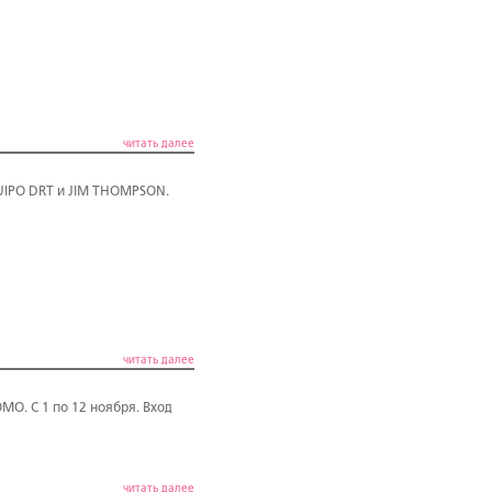
читать далее
UIPO DRT и JIM THOMPSON.
читать далее
O. С 1 по 12 ноября. Вход
читать далее