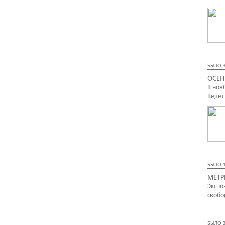
БЫЛО 3
ОСЕН
В ноя
Ведет
БЫЛО 1
МЕТР
Экспо
свобо
БЫЛО 3