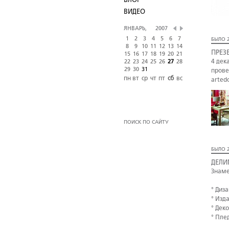
БЛОГ
ВИДЕО
ЯНВАРЬ,
2007
1
2
3
4
5
6
7
БЫЛО 2
8
9
10
11
12
13
14
ПРЕЗ
15
16
17
18
19
20
21
4 дек
22
23
24
25
26
27
28
29
30
31
прове
пн
вт
ср
чт
пт
сб
вс
arted
ПОИСК ПО САЙТУ
БЫЛО 2
ДЕЛИ
Знаме
° Диз
° Изд
° Дек
° Пле