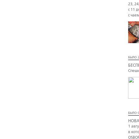
23, 24
с 11 д
с чае
БЫЛО 2
БЕСП
Спеши
БЫЛО 0
НОВА
1 авг
в кот
OSBOR