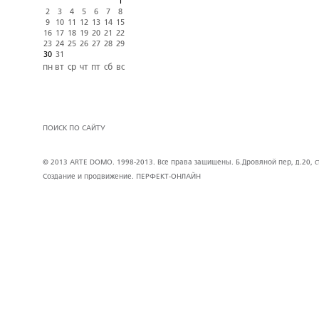
1
2
3
4
5
6
7
8
9
10
11
12
13
14
15
16
17
18
19
20
21
22
23
24
25
26
27
28
29
30
31
пн
вт
ср
чт
пт
сб
вс
ПОИСК ПО САЙТУ
© 2013 ARTE DOMO. 1998-2013. Все права защищены. Б.Дровяной пер, д.20, стр
Создание и продвижение.
ПЕРФЕКТ-ОНЛАЙН