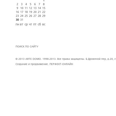
1
2
3
4
5
6
7
8
9
10
11
12
13
14
15
16
17
18
19
20
21
22
23
24
25
26
27
28
29
30
31
пн
вт
ср
чт
пт
сб
вс
ПОИСК ПО САЙТУ
© 2013 ARTE DOMO. 1998-2013. Все права защищены. Б.Дровяной пер, д.20, стр
Создание и продвижение.
ПЕРФЕКТ-ОНЛАЙН