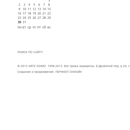
1
2
3
4
5
6
7
8
9
10
11
12
13
14
15
16
17
18
19
20
21
22
23
24
25
26
27
28
29
30
31
пн
вт
ср
чт
пт
сб
вс
ПОИСК ПО САЙТУ
© 2013 ARTE DOMO. 1998-2013. Все права защищены. Б.Дровяной пер, д.20, стр
Создание и продвижение.
ПЕРФЕКТ-ОНЛАЙН