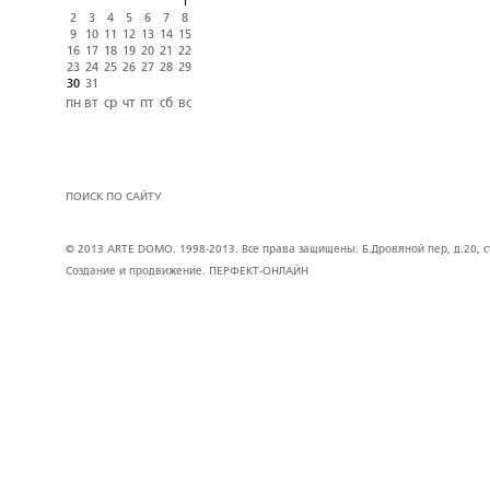
1
2
3
4
5
6
7
8
9
10
11
12
13
14
15
16
17
18
19
20
21
22
23
24
25
26
27
28
29
30
31
пн
вт
ср
чт
пт
сб
вс
ПОИСК ПО САЙТУ
© 2013 ARTE DOMO. 1998-2013. Все права защищены. Б.Дровяной пер, д.20, стр
Создание и продвижение.
ПЕРФЕКТ-ОНЛАЙН