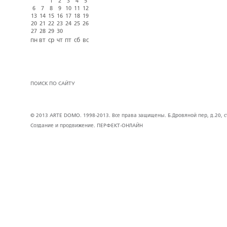
1
2
3
4
5
6
7
8
9
10
11
12
13
14
15
16
17
18
19
20
21
22
23
24
25
26
27
28
29
30
пн
вт
ср
чт
пт
сб
вс
ПОИСК ПО САЙТУ
© 2013 ARTE DOMO. 1998-2013. Все права защищены. Б.Дровяной пер, д.20, стр
Создание и продвижение.
ПЕРФЕКТ-ОНЛАЙН