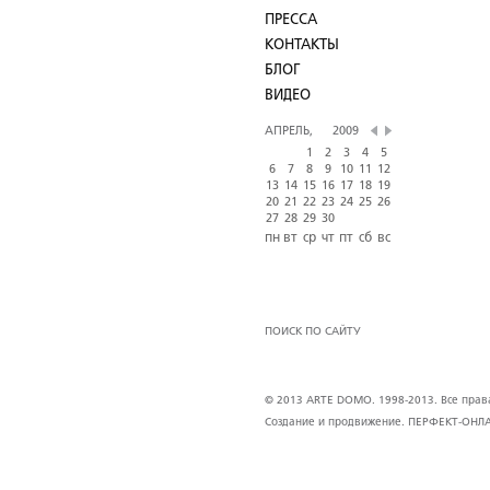
ПРЕССА
КОНТАКТЫ
БЛОГ
ВИДЕО
АПРЕЛЬ,
2009
1
2
3
4
5
6
7
8
9
10
11
12
13
14
15
16
17
18
19
20
21
22
23
24
25
26
27
28
29
30
пн
вт
ср
чт
пт
сб
вс
ПОИСК ПО САЙТУ
© 2013 ARTE DOMO. 1998-2013. Все права 
Создание и продвижение.
ПЕРФЕКТ-ОНЛ