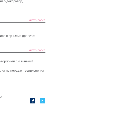
нер-декоратор,
читать далее
директор Юлия Драпезо!
читать далее
ваторскими дизайнами!
афия не передаст великолепия
61