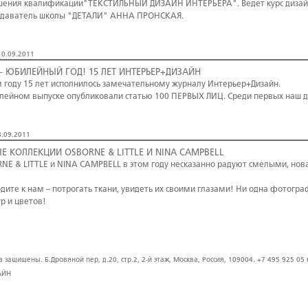
ения квалификации"ТЕКСТИЛЬНЫЙ ДИЗАЙН ИНТЕРЬЕРА". Ведет курс дизай
одаватель школы "ДЕТАЛИ" АННА ПРОНСКАЯ.
0.09.2011
 – ЮБИЛЕЙНЫЙ ГОД! 15 ЛЕТ ИНТЕРЬЕР+ДИЗАЙН
м году 15 лет исполнилось замечательному журналу Интерьер+Дизайн.
лейном выпуске опубликовали статью 100 ПЕРВЫХ ЛИЦ. Среди первых наш 
.09.2011
Е КОЛЛЕКЦИИ OSBORNE & LITTLE И NINA CAMPBELL
NE & LITTLE и NINA CAMPBELL в этом году несказанно радуют смелыми, но
дите к нам – потрогать ткани, увидеть их своими глазами! Ни одна фотогр
р и цветов!
защищены. Б.Дровяной пер, д.20, стр.2, 2-й этаж, Москва, Россия, 109004. +7 495 925 05 
АЙН