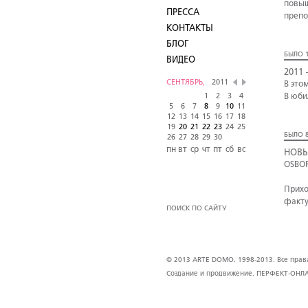
повыш
ПРЕССА
преп
КОНТАКТЫ
БЛОГ
БЫЛО 1
ВИДЕО
2011
СЕНТЯБРЬ,
2011
В это
1
2
3
4
В юби
5
6
7
8
9
10
11
12
13
14
15
16
17
18
19
20
21
22
23
24
25
БЫЛО 8
26
27
28
29
30
пн
вт
ср
чт
пт
сб
вс
НОВЫ
OSBOR
Прихо
факту
ПОИСК ПО САЙТУ
© 2013 ARTE DOMO. 1998-2013. Все права 
Создание и продвижение.
ПЕРФЕКТ-ОНЛ