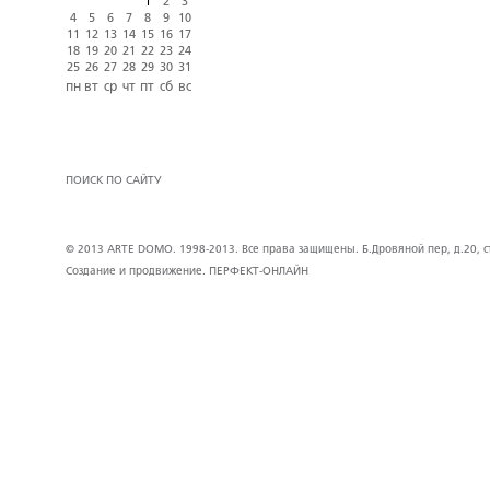
1
2
3
4
5
6
7
8
9
10
11
12
13
14
15
16
17
18
19
20
21
22
23
24
25
26
27
28
29
30
31
пн
вт
ср
чт
пт
сб
вс
ПОИСК ПО САЙТУ
© 2013 ARTE DOMO. 1998-2013. Все права защищены. Б.Дровяной пер, д.20, стр
Создание и продвижение.
ПЕРФЕКТ-ОНЛАЙН