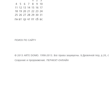
1
2
3
4
5
6
7
8
9
10
11
12
13
14
15
16
17
18
19
20
21
22
23
24
25
26
27
28
29
30
31
пн
вт
ср
чт
пт
сб
вс
ПОИСК ПО САЙТУ
© 2013 ARTE DOMO. 1998-2013. Все права защищены. Б.Дровяной пер, д.20, стр
Создание и продвижение.
ПЕРФЕКТ-ОНЛАЙН