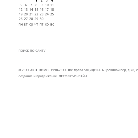
1
2
3
4
5
6
7
8
9
10
11
12
13
14
15
16
17
18
19
20
21
22
23
24
25
26
27
28
29
30
пн
вт
ср
чт
пт
сб
вс
ПОИСК ПО САЙТУ
© 2013 ARTE DOMO. 1998-2013. Все права защищены. Б.Дровяной пер, д.20, стр
Создание и продвижение.
ПЕРФЕКТ-ОНЛАЙН