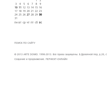
1
2
3
4
5
6
7
8
9
10
11
12
13
14
15
16
17
18
19
20
21
22
23
24
25
26
27
28
29
30
31
пн
вт
ср
чт
пт
сб
вс
ПОИСК ПО САЙТУ
© 2013 ARTE DOMO. 1998-2013. Все права защищены. Б.Дровяной пер, д.20, стр
Создание и продвижение.
ПЕРФЕКТ-ОНЛАЙН