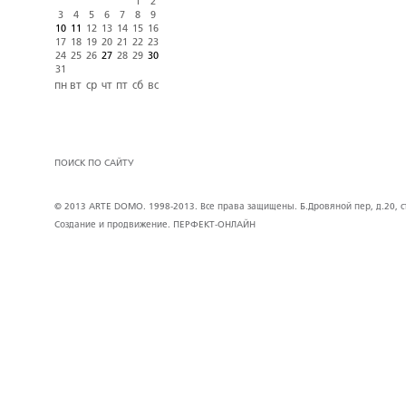
1
2
3
4
5
6
7
8
9
10
11
12
13
14
15
16
17
18
19
20
21
22
23
24
25
26
27
28
29
30
31
пн
вт
ср
чт
пт
сб
вс
ПОИСК ПО САЙТУ
© 2013 ARTE DOMO. 1998-2013. Все права защищены. Б.Дровяной пер, д.20, стр
Создание и продвижение.
ПЕРФЕКТ-ОНЛАЙН