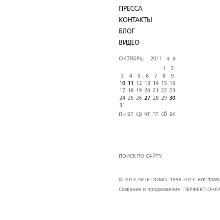
ПРЕССА
КОНТАКТЫ
БЛОГ
ВИДЕО
ОКТЯБРЬ,
2011
1
2
3
4
5
6
7
8
9
10
11
12
13
14
15
16
17
18
19
20
21
22
23
24
25
26
27
28
29
30
31
пн
вт
ср
чт
пт
сб
вс
ПОИСК ПО САЙТУ
© 2013 ARTE DOMO. 1998-2013. Все права 
Создание и продвижение.
ПЕРФЕКТ-ОНЛ