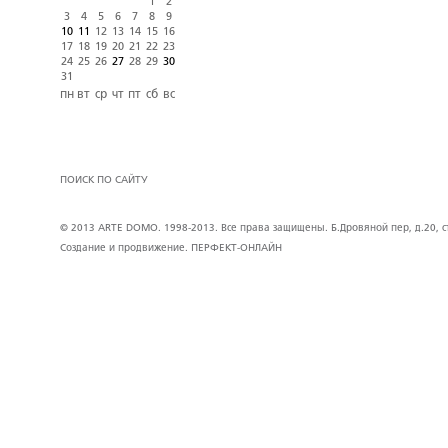
1
2
3
4
5
6
7
8
9
10
11
12
13
14
15
16
17
18
19
20
21
22
23
24
25
26
27
28
29
30
31
пн
вт
ср
чт
пт
сб
вс
ПОИСК ПО САЙТУ
© 2013 ARTE DOMO. 1998-2013. Все права защищены. Б.Дровяной пер, д.20, стр
Создание и продвижение.
ПЕРФЕКТ-ОНЛАЙН