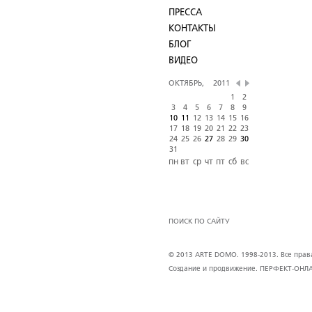
ПРЕССА
КОНТАКТЫ
БЛОГ
ВИДЕО
ОКТЯБРЬ,
2011
1
2
3
4
5
6
7
8
9
10
11
12
13
14
15
16
17
18
19
20
21
22
23
24
25
26
27
28
29
30
31
пн
вт
ср
чт
пт
сб
вс
ПОИСК ПО САЙТУ
© 2013 ARTE DOMO. 1998-2013. Все права 
Создание и продвижение.
ПЕРФЕКТ-ОНЛ