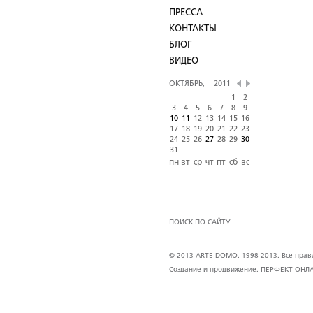
ПРЕССА
КОНТАКТЫ
БЛОГ
ВИДЕО
ОКТЯБРЬ,
2011
1
2
3
4
5
6
7
8
9
10
11
12
13
14
15
16
17
18
19
20
21
22
23
24
25
26
27
28
29
30
31
пн
вт
ср
чт
пт
сб
вс
ПОИСК ПО САЙТУ
© 2013 ARTE DOMO. 1998-2013. Все права 
Создание и продвижение.
ПЕРФЕКТ-ОНЛ