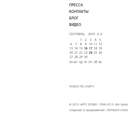
ПРЕССА
КОНТАКТЫ
БЛОГ
ВИДЕО
СЕНТЯБРЬ,
2010
1
2
3
4
5
6
7
8
9
10
11
12
13
14
15
16
17
18
19
20
21
22
23
24
25
26
27
28
29
30
пн
вт
ср
чт
пт
сб
вс
ПОИСК ПО САЙТУ
© 2013 ARTE DOMO. 1998-2013. Все права 
Создание и продвижение.
ПЕРФЕКТ-ОНЛ