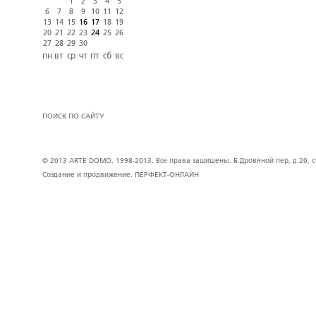
1
2
3
4
5
6
7
8
9
10
11
12
13
14
15
16
17
18
19
20
21
22
23
24
25
26
27
28
29
30
пн
вт
ср
чт
пт
сб
вс
ПОИСК ПО САЙТУ
© 2013 ARTE DOMO. 1998-2013. Все права защищены. Б.Дровяной пер, д.20, стр
Создание и продвижение.
ПЕРФЕКТ-ОНЛАЙН