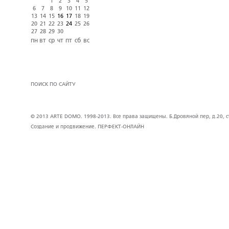
1
2
3
4
5
6
7
8
9
10
11
12
13
14
15
16
17
18
19
20
21
22
23
24
25
26
27
28
29
30
пн
вт
ср
чт
пт
сб
вс
ПОИСК ПО САЙТУ
© 2013 ARTE DOMO. 1998-2013. Все права защищены. Б.Дровяной пер, д.20, стр
Создание и продвижение.
ПЕРФЕКТ-ОНЛАЙН