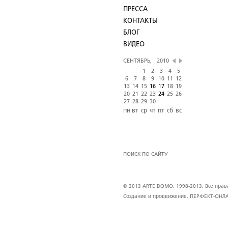
ПРЕССА
КОНТАКТЫ
БЛОГ
ВИДЕО
СЕНТЯБРЬ,
2010
1
2
3
4
5
6
7
8
9
10
11
12
13
14
15
16
17
18
19
20
21
22
23
24
25
26
27
28
29
30
пн
вт
ср
чт
пт
сб
вс
ПОИСК ПО САЙТУ
© 2013 ARTE DOMO. 1998-2013. Все права 
Создание и продвижение.
ПЕРФЕКТ-ОНЛ