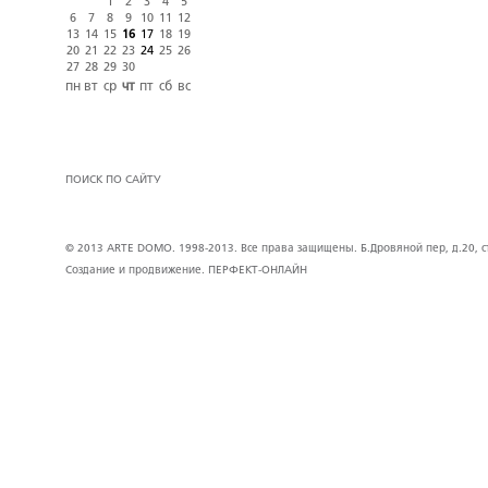
1
2
3
4
5
6
7
8
9
10
11
12
13
14
15
16
17
18
19
20
21
22
23
24
25
26
27
28
29
30
пн
вт
ср
чт
пт
сб
вс
ПОИСК ПО САЙТУ
© 2013 ARTE DOMO. 1998-2013. Все права защищены. Б.Дровяной пер, д.20, стр
Создание и продвижение.
ПЕРФЕКТ-ОНЛАЙН