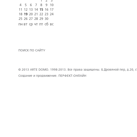
1
2
3
4
5
6
7
8
9
10
11
12
13
14
15
16
17
18
19
20
21
22
23
24
25
26
27
28
29
30
пн
вт
ср
чт
пт
сб
вс
ПОИСК ПО САЙТУ
© 2013 ARTE DOMO. 1998-2013. Все права защищены. Б.Дровяной пер, д.20, стр
Создание и продвижение.
ПЕРФЕКТ-ОНЛАЙН