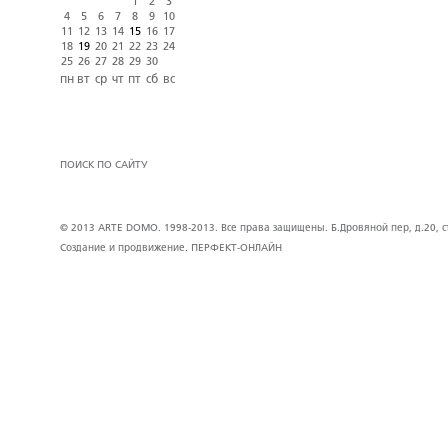
1
2
3
4
5
6
7
8
9
10
11
12
13
14
15
16
17
18
19
20
21
22
23
24
25
26
27
28
29
30
пн
вт
ср
чт
пт
сб
вс
ПОИСК ПО САЙТУ
© 2013 ARTE DOMO. 1998-2013. Все права защищены. Б.Дровяной пер, д.20, стр
Создание и продвижение.
ПЕРФЕКТ-ОНЛАЙН