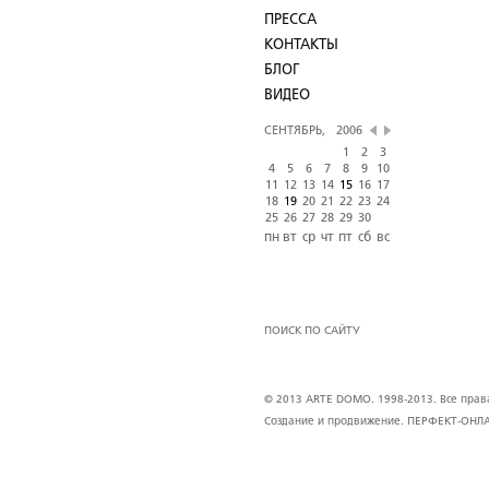
ПРЕССА
КОНТАКТЫ
БЛОГ
ВИДЕО
СЕНТЯБРЬ,
2006
1
2
3
4
5
6
7
8
9
10
11
12
13
14
15
16
17
18
19
20
21
22
23
24
25
26
27
28
29
30
пн
вт
ср
чт
пт
сб
вс
ПОИСК ПО САЙТУ
© 2013 ARTE DOMO. 1998-2013. Все права 
Создание и продвижение.
ПЕРФЕКТ-ОНЛ