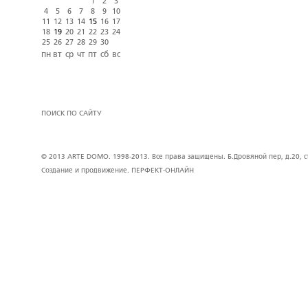
1
2
3
4
5
6
7
8
9
10
11
12
13
14
15
16
17
18
19
20
21
22
23
24
25
26
27
28
29
30
пн
вт
ср
чт
пт
сб
вс
ПОИСК ПО САЙТУ
© 2013 ARTE DOMO. 1998-2013. Все права защищены. Б.Дровяной пер, д.20, стр
Создание и продвижение.
ПЕРФЕКТ-ОНЛАЙН