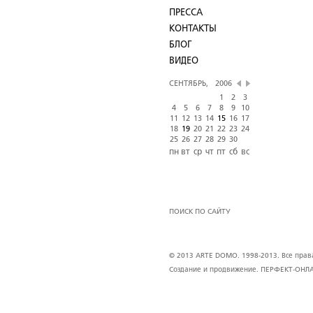
ПРЕССА
КОНТАКТЫ
БЛОГ
ВИДЕО
СЕНТЯБРЬ,
2006
1
2
3
4
5
6
7
8
9
10
11
12
13
14
15
16
17
18
19
20
21
22
23
24
25
26
27
28
29
30
пн
вт
ср
чт
пт
сб
вс
ПОИСК ПО САЙТУ
© 2013 ARTE DOMO. 1998-2013. Все права 
Создание и продвижение.
ПЕРФЕКТ-ОНЛ