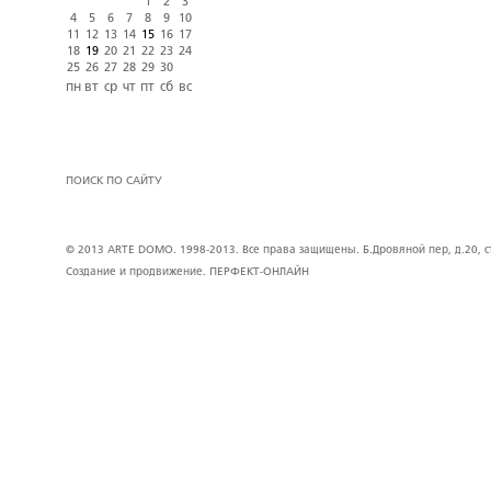
1
2
3
4
5
6
7
8
9
10
11
12
13
14
15
16
17
18
19
20
21
22
23
24
25
26
27
28
29
30
пн
вт
ср
чт
пт
сб
вс
ПОИСК ПО САЙТУ
© 2013 ARTE DOMO. 1998-2013. Все права защищены. Б.Дровяной пер, д.20, стр
Создание и продвижение.
ПЕРФЕКТ-ОНЛАЙН