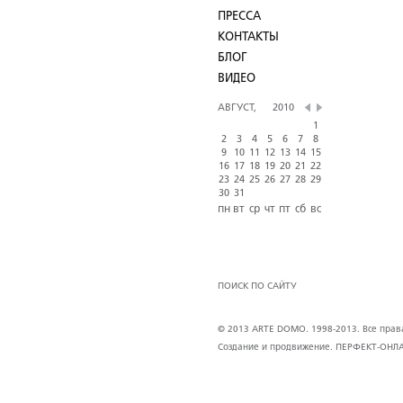
ПРЕССА
КОНТАКТЫ
БЛОГ
ВИДЕО
АВГУСТ,
2010
1
2
3
4
5
6
7
8
9
10
11
12
13
14
15
16
17
18
19
20
21
22
23
24
25
26
27
28
29
30
31
пн
вт
ср
чт
пт
сб
вс
ПОИСК ПО САЙТУ
© 2013 ARTE DOMO. 1998-2013. Все права 
Создание и продвижение.
ПЕРФЕКТ-ОНЛ