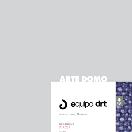
обои и ткани, Испания
коллекция
PISCIS
ткани