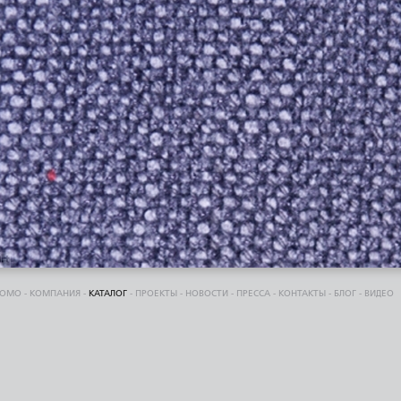
DOMO
-
КОМПАНИЯ
-
КАТАЛОГ
-
ПРОЕКТЫ
-
НОВОСТИ
-
ПРЕССА
-
КОНТАКТЫ
-
БЛОГ
-
ВИДЕО