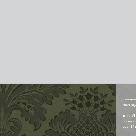
издател
коллек
ткань A
раппорт
цвет 14