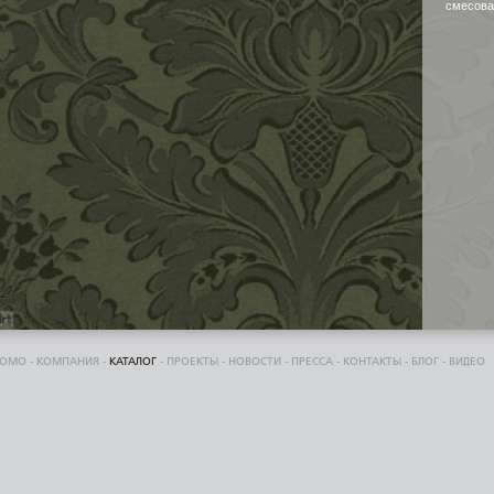
смесова
DOMO
-
КОМПАНИЯ
-
КАТАЛОГ
-
ПРОЕКТЫ
-
НОВОСТИ
-
ПРЕССА
-
КОНТАКТЫ
-
БЛОГ
-
ВИДЕО