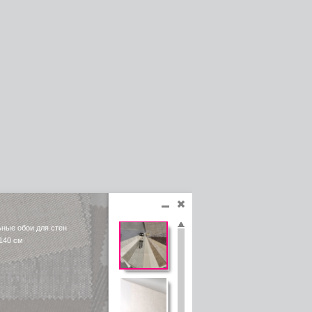
ьные обои для стен
140 см