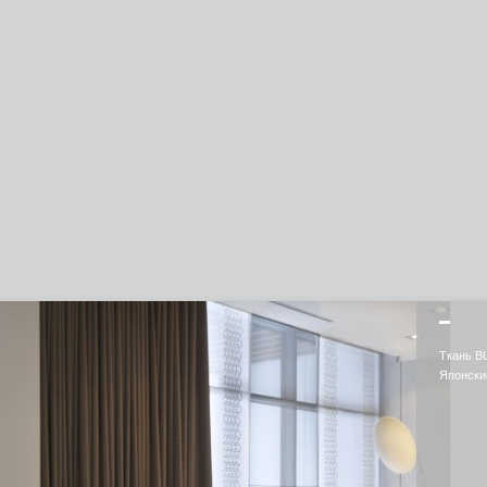
Ткань B
Японские