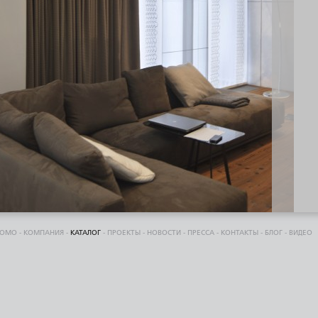
DOMO
-
КОМПАНИЯ
-
КАТАЛОГ
-
ПРОЕКТЫ
-
НОВОСТИ
-
ПРЕССА
-
КОНТАКТЫ
-
БЛОГ
-
ВИДЕО